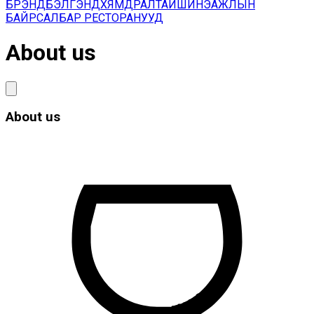
БРЭНД
БЭЛГЭНД
ХЯМДРАЛТАЙ
ШИНЭ
АЖЛЫН
БАЙР
САЛБАР РЕСТОРАНУУД
About us
About us