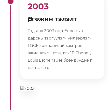
2003
Өргөжин тэлэлт
Тэд анх 2003 онд Европын
дарсны тэргүүлэгч үйлвэрлэгч
LGCF компанитай хамтран
ажиллаж эгнээндээ JP.Chenet,
Louis Eschenauer брэндүүдийг
нэгтгэжээ.