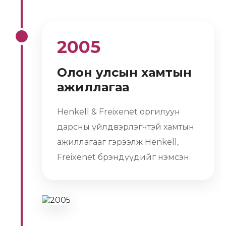
2005
Олон улсын хамтын
ажиллагаа
Henkell & Freixenet оргилуун
дарсны үйлдвэрлэгчтэй хамтын
ажиллагааг гэрээлж Henkell,
Freixenet брэндүүдийг нэмсэн.