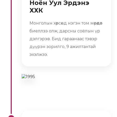
Ноён Уул Эрдэнэ
ХХК
Монголын хөрсөнд нэгэн том мөрөөдөл
биеллээ олж, дарсны соёлын үр
дэлгэрэв. Бид гараанаас тэвэр
дүүрэн зорилго, 9 ажилтантай
эхэлжээ.