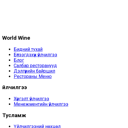
World Wine
Бидний тухай
Бүтээгдэхүүн үйлчилгээ
Блог
Салбар ресторанууд
Дэлгүүрийн байршил
Рестораны Меню
Үйлчилгээ
Хүргэлт үйлчилгээ
Менежментийн үйлчилгээ
Тусламж
Үйлчилгээний нөхцөл