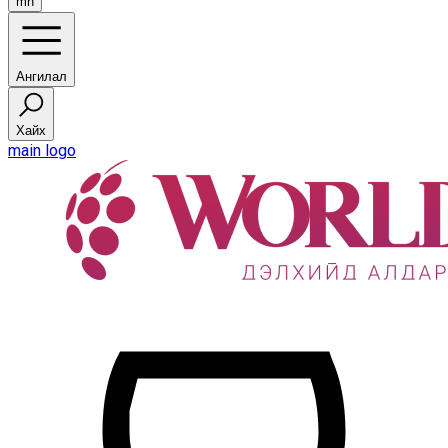
mn
Ангилал
Хайх
main logo