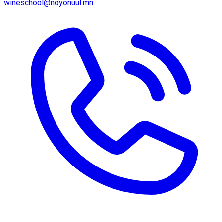
wineschool@noyonuul.mn