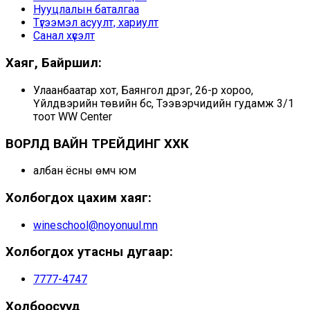
Нууцлалын баталгаа
Түгээмэл асуулт, хариулт
Санал хүсэлт
Хаяг, Байршил:
Улаанбаатар хот, Баянгол дүүрэг, 26-р хороо,
Үйлдвэрийн төвийн бүс, Тээвэрчидийн гудамж 3/1
тоот WW Center
ВОРЛД ВАЙН ТРЕЙДИНГ ХХК
албан ёсны өмч юм
Холбогдох цахим хаяг:
wineschool@noyonuul.mn
Холбогдох утасны дугаар:
7777-4747
Холбоосууд