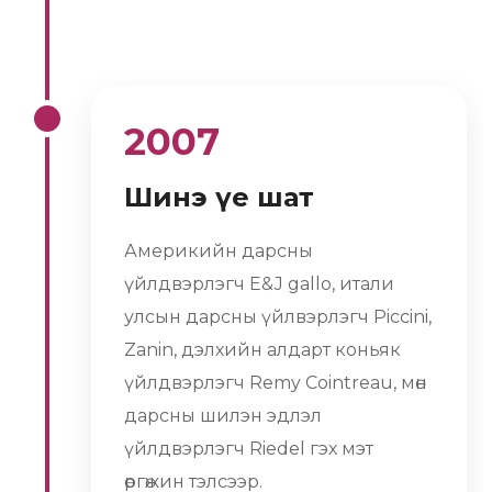
2007
Шинэ үе шат
Америкийн дарсны
үйлдвэрлэгч E&J gallo, итали
улсын дарсны үйлвэрлэгч Piccini,
Zanin, дэлхийн алдарт коньяк
үйлдвэрлэгч Remy Cointreau, мөн
дарсны шилэн эдлэл
үйлдвэрлэгч Riedel гэх мэт
өргөжин тэлсээр.