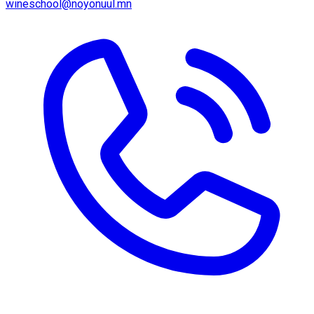
wineschool@noyonuul.mn