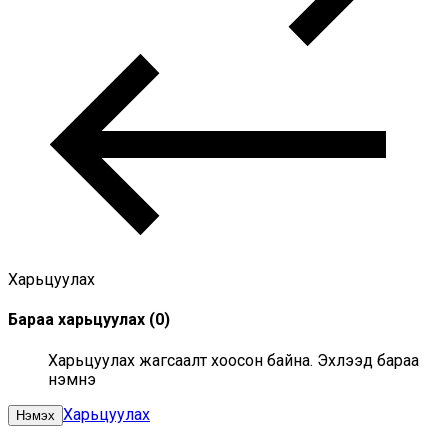
Харьцуулах
Бараа харьцуулах
(
0
)
Харьцуулах жагсаалт хоосон байна. Эхлээд бараа
нэмнэ үү
Харьцуулах
Нэмэх