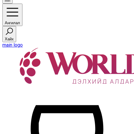
mn
Ангилал
Хайх
main logo