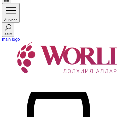
mn
Ангилал
Хайх
main logo