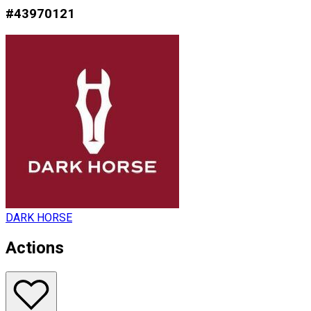
#
43970121
DARK HORSE
Actions