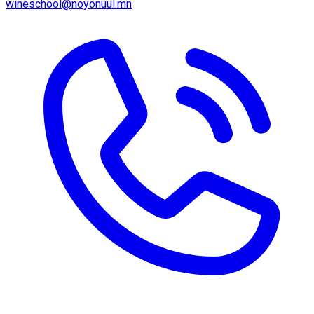
wineschool@noyonuul.mn